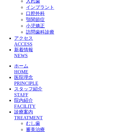
入れ歯
インプラント
口腔外科
顎関節症
小児矯正
訪問歯科診療
アクセス
ACCESS
新着情報
NEWS
ホーム
HOME
医院理念
PRINCIPLE
スタッフ紹介
STAFF
院内紹介
FACILITY
診療案内
TREATMENT
むし歯
審美治療