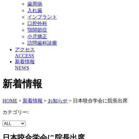
歯周病
入れ歯
インプラント
口腔外科
顎関節症
小児矯正
訪問歯科診療
アクセス
ACCESS
新着情報
NEWS
新着情報
HOME
>
新着情報
>
お知らせ
> 日本咬合学会に院長出席
カテゴリー:
日本咬合学会に院長出席