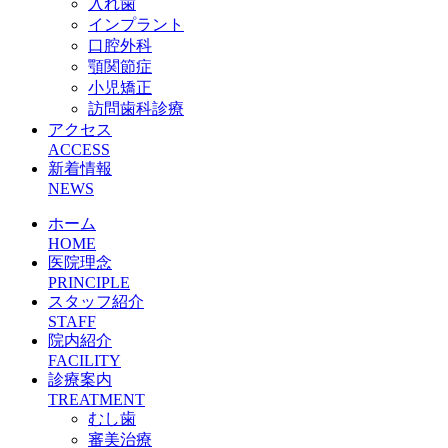
入れ歯
インプラント
口腔外科
顎関節症
小児矯正
訪問歯科診療
アクセス
ACCESS
新着情報
NEWS
ホーム
HOME
医院理念
PRINCIPLE
スタッフ紹介
STAFF
院内紹介
FACILITY
診療案内
TREATMENT
むし歯
審美治療