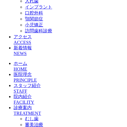
入れ歯
インプラント
口腔外科
顎関節症
小児矯正
訪問歯科診療
アクセス
ACCESS
新着情報
NEWS
ホーム
HOME
医院理念
PRINCIPLE
スタッフ紹介
STAFF
院内紹介
FACILITY
診療案内
TREATMENT
むし歯
審美治療