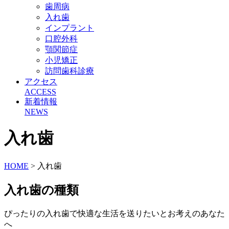
歯周病
入れ歯
インプラント
口腔外科
顎関節症
小児矯正
訪問歯科診療
アクセス
ACCESS
新着情報
NEWS
入れ歯
HOME
> 入れ歯
入れ歯の種類
ぴったりの入れ歯で快適な生活を送りたいとお考えのあなた
へ