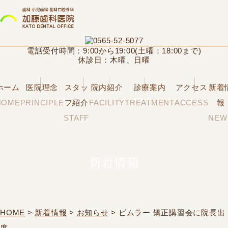
電話受付時間：9:00から19:00(土曜：18:00まで)
休診日：木曜、日曜
ホーム
医院理念
スタッ
院内紹介
診療案内
アクセス
新着
HOME
PRINCIPLE
フ紹介
FACILITY
TREATMENT
ACCESS
報
STAFF
NEW
新着情報
HOME
>
新着情報
>
お知らせ
> ビムラー 矯正講習会に院長出
席