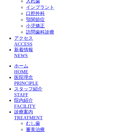
入れ歯
インプラント
口腔外科
顎関節症
小児矯正
訪問歯科診療
アクセス
ACCESS
新着情報
NEWS
ホーム
HOME
医院理念
PRINCIPLE
スタッフ紹介
STAFF
院内紹介
FACILITY
診療案内
TREATMENT
むし歯
審美治療