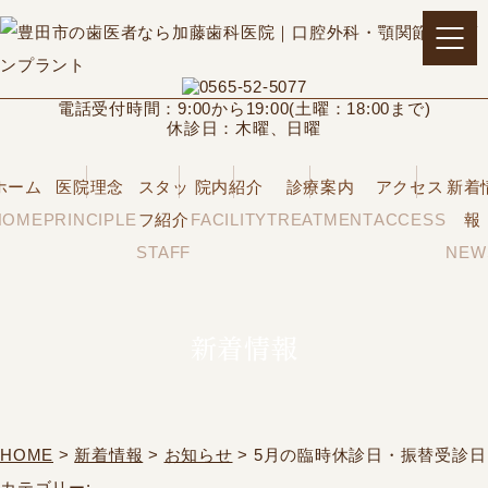
電話受付時間：9:00から19:00(土曜：18:00まで)
休診日：木曜、日曜
ホーム
医院理念
スタッ
院内紹介
診療案内
アクセス
新着
HOME
PRINCIPLE
フ紹介
FACILITY
TREATMENT
ACCESS
報
STAFF
NEW
新着情報
HOME
>
新着情報
>
お知らせ
> 5月の臨時休診日・振替受診日
カテゴリー: