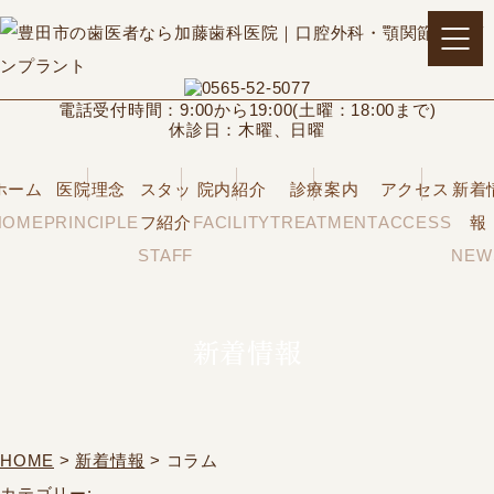
電話受付時間：9:00から19:00(土曜：18:00まで)
休診日：木曜、日曜
ホーム
医院理念
スタッ
院内紹介
診療案内
アクセス
新着
HOME
PRINCIPLE
フ紹介
FACILITY
TREATMENT
ACCESS
報
STAFF
NEW
新着情報
HOME
>
新着情報
> コラム
カテゴリー: