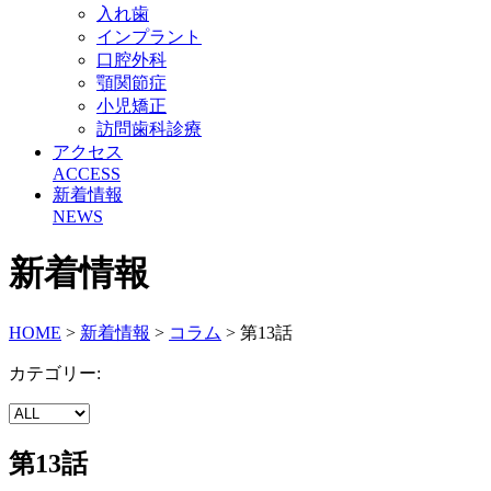
入れ歯
インプラント
口腔外科
顎関節症
小児矯正
訪問歯科診療
アクセス
ACCESS
新着情報
NEWS
新着情報
HOME
>
新着情報
>
コラム
> 第13話
カテゴリー:
第13話