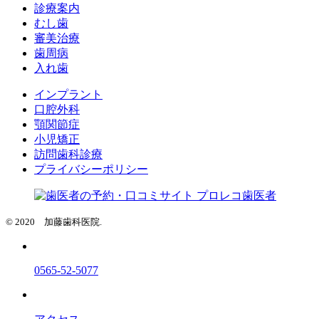
診療案内
むし歯
審美治療
歯周病
入れ歯
インプラント
口腔外科
顎関節症
小児矯正
訪問歯科診療
プライバシーポリシー
© 2020 加藤歯科医院.
0565-52-5077