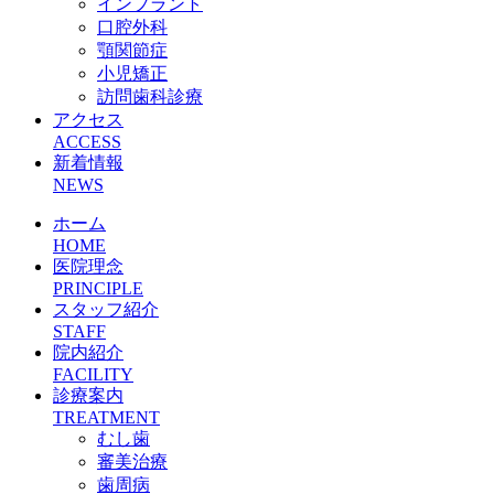
インプラント
口腔外科
顎関節症
小児矯正
訪問歯科診療
アクセス
ACCESS
新着情報
NEWS
ホーム
HOME
医院理念
PRINCIPLE
スタッフ紹介
STAFF
院内紹介
FACILITY
診療案内
TREATMENT
むし歯
審美治療
歯周病