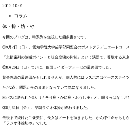
2012.10.01
コラム
体・操・坊・や
今回のブログは、時系列を無視した箇条書きです。
①9月2日（日）、愛知学院大学歯学部同窓会のポストグラデュエ―トコー
「欠損歯列の診断ポイントと咬合崩壊の抑制」という演題で、尊敬する東
②8月26日（日）ついに、仮面ライダーフォーゼの最終回でした。
賛否両論の最終回かもしれませんが、個人的にはラスボスはベースステイ
ただ2点、問題がそのままとなっていて気になりました。
Mバスに送られた3人（さそり座・かに座・おうし座）と、眠りっぱなしお
③8月31日（金）、早朝ラジオ体操が終わりました。
最後まで続けたご褒美に、長女はノートを頂きました。かんぽ生命からも
「ラジオ体操坊や」でした！