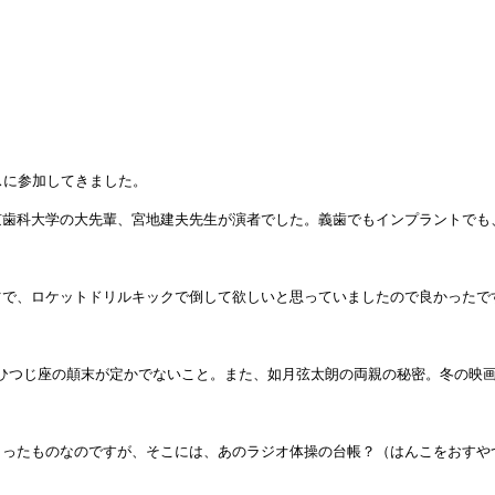
スに参加してきました。
京歯科大学の大先輩、宮地建夫先生が演者でした。義歯でもインプラントでも
ツで、ロケットドリルキックで倒して欲しいと思っていましたので良かったで
ひつじ座の顛末が定かでないこと。また、如月弦太朗の両親の秘密。冬の映画（
らったものなのですが、そこには、あのラジオ体操の台帳？（はんこをおすや